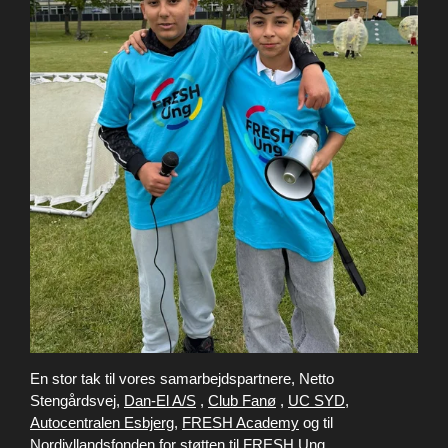
En stor tak til vores samarbejdspartnere, Netto
Stengårdsvej,
Dan-El A/S
,
Club Fanø
,
UC SYD
,
Autocentralen Esbjerg
,
FRESH Academy
og til
Nordjyllandsfonden
for støtten til FRESH Ung.