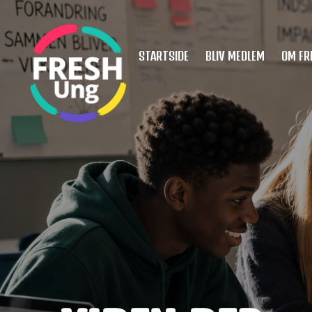
Spring
til
hovedindhold
STARTSIDE
BLIV MEDLEM
OM FR