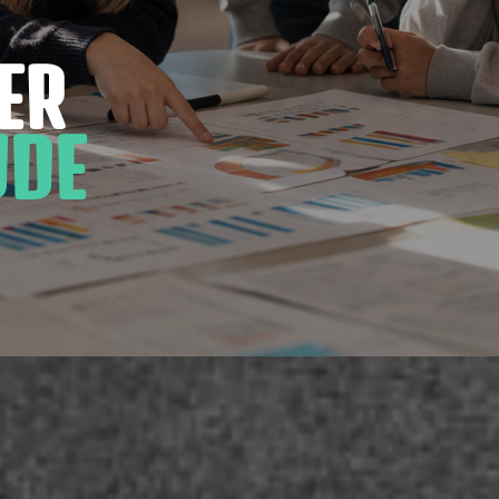
ER
JDE