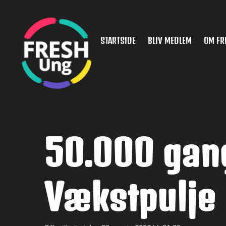
Spring
til
hovedindhold
STARTSIDE
BLIV MEDLEM
OM FR
50.000 gang
Vækstpulje