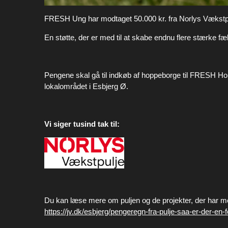
FRESH Ung har modtaget 50.000 kr. fra Norlys Vækstp
En støtte, der er med til at skabe endnu flere stærke fæ
Pengene skal gå til indkøb af hoppeborge til FRESH Ho
lokalområdet i Esbjerg Ø.
Vi siger tusind tak til:
Du kan læse mere om puljen og de projekter, der har mo
https://jv.dk/esbjerg/pengeregn-fra-pulje-saa-er-der-e