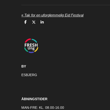
«
Tak for en uforglemmelig Eid Festival
D
D
D
e
e
e
l
l
l
e
BY
ESBJERG
ÅBNINGSTIDER
MAN-FRE: KL. 08.00-16.00