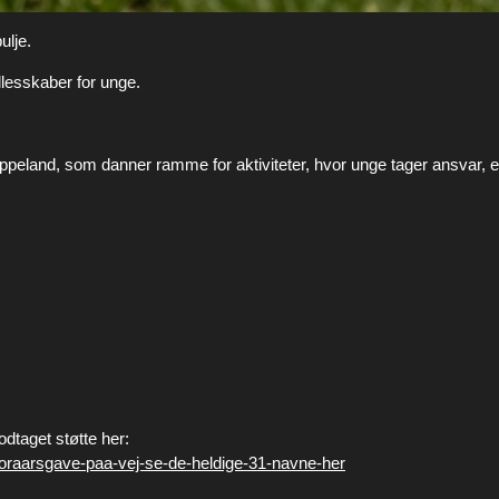
ulje.
llesskaber for unge.
ppeland, som danner ramme for aktiviteter, hvor unge tager ansvar
dtaget støtte her:
n-foraarsgave-paa-vej-se-de-heldige-31-navne-her