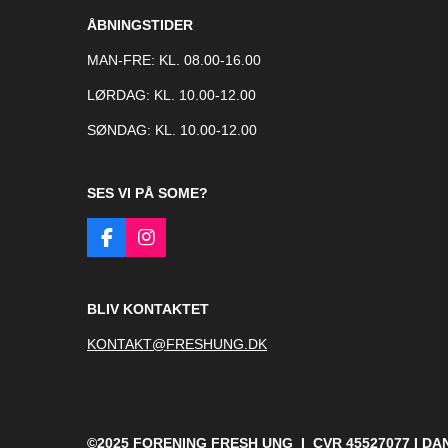
ÅBNINGSTIDER
MAN-FRE: KL. 08.00-16.00
LØRDAG: KL. 10.00-12.00
SØNDAG: KL. 10.00-12.00
SES VI PÅ SOME?
F
I
a
n
c
s
e
t
BLIV KONTAKTET
b
a
o
g
KONTAKT@FRESHUNG.DK
o
r
k
a
m
©2025 FORENING FRESH UNG I CVR 45527077 I DA