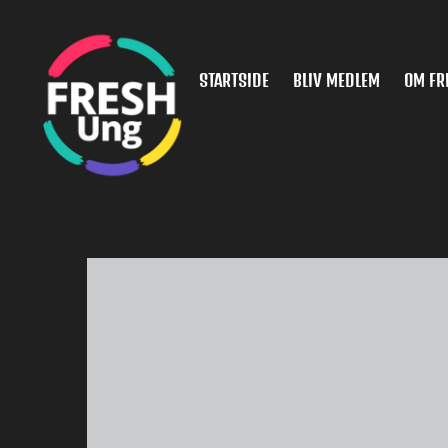
Spring
til
hovedindhold
STARTSIDE
BLIV MEDLEM
OM FR